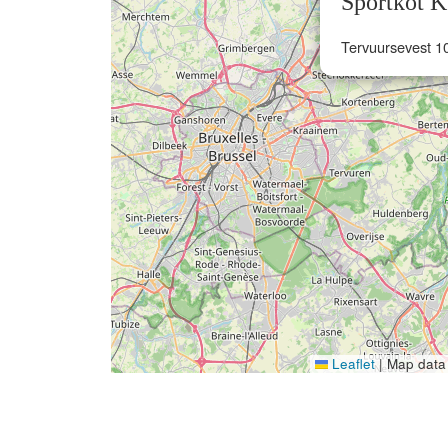
Sportkot K
Tervuursevest 1
Leaflet
|
Map data