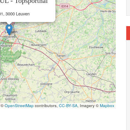
UL - Topsporthal
01, 3000 Leuven
 ©
OpenStreetMap
contributors,
CC-BY-SA
, Imagery ©
Mapbox