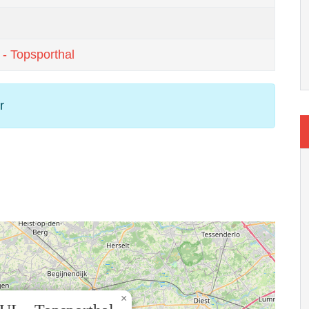
 - Topsporthal
r
×