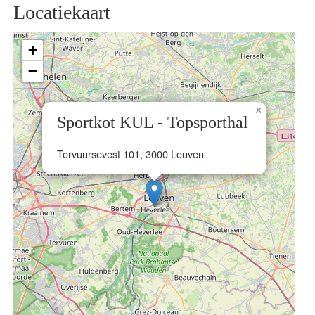
Locatiekaart
+
−
×
Sportkot KUL - Topsporthal
Tervuursevest 101, 3000 Leuven