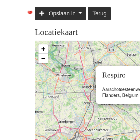
Opslaan in
Terug
Locatiekaart
+
−
Respiro
Aarschotsesteenwe
Flanders, Belgium