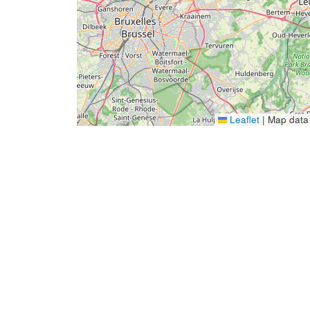
Leaflet
|
Map data