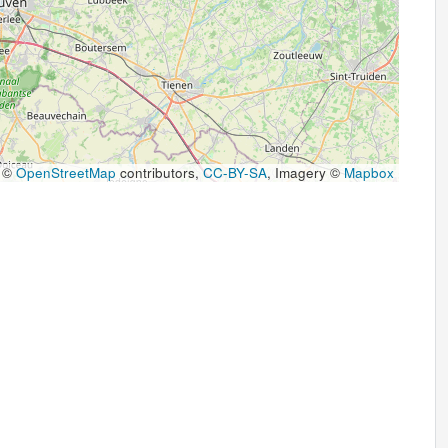
 ©
OpenStreetMap
contributors,
CC-BY-SA
, Imagery ©
Mapbox