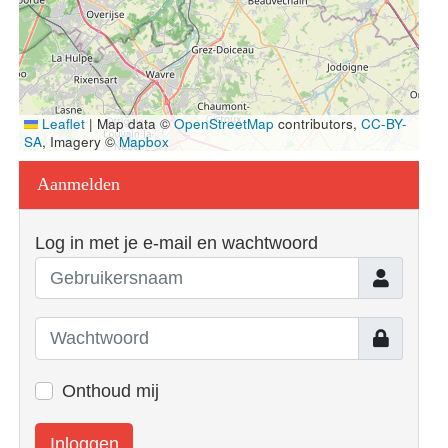
Leaflet
|
Map data ©
OpenStreetMap
contributors,
CC-BY-
SA
, Imagery ©
Mapbox
Aanmelden
Log in met je e-mail en wachtwoord
Gebruiker
Toon
Onthoud mij
Inloggen