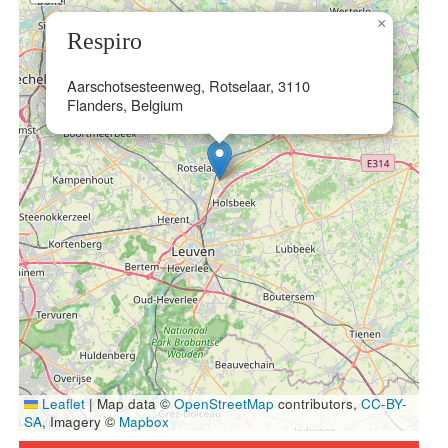
×
Respiro
Aarschotsesteenweg, Rotselaar, 3110
Flanders, Belgium
Leaflet
|
Map data ©
OpenStreetMap
contributors,
CC-BY-
SA
, Imagery ©
Mapbox