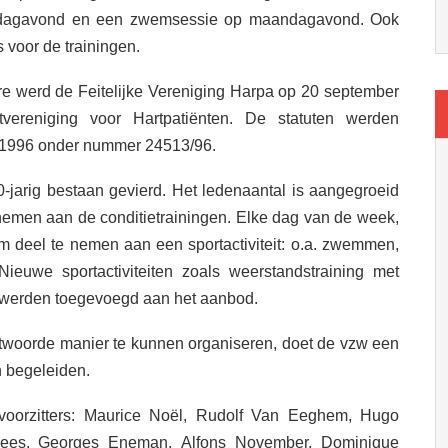
vrijdagavond en een zwemsessie op maandagavond. Ook
 voor de trainingen.
re werd de Feitelijke Vereniging Harpa op 20 september
ereniging voor Hartpatiënten. De statuten werden
r 1996 onder nummer 24513/96.
-jarig bestaan gevierd. Het ledenaantal is aangegroeid
lnemen aan de conditietrainingen. Elke dag van de week,
m deel te nemen aan een sportactiviteit: o.a. zwemmen,
. Nieuwe sportactiviteiten zoals weerstandstraining met
n werden toegevoegd aan het aanbod.
antwoorde manier te kunnen organiseren, doet de vzw een
n begeleiden.
voorzitters: Maurice Noël, Rudolf Van Eeghem, Hugo
hees, Georges Eneman, Alfons November, Dominique