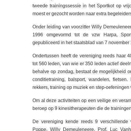
tweede trainingssessie in het Sportkot op 
moest er gezocht worden naar extra begeleiders
Onder leiding van voorzitter Willy Demeulenee
1996 omgevormd tot de vzw Harpa, Sportv
gepubliceerd in het staatsblad van 7 novembe
Ondertussen heeft de vereniging reeds haar 40
tot 560 leden, van wie er 350 leden actief dee
behalve op zondag, bestaat de mogelijkheid o
conditietraining, balsport, wandelen, fietsen
rekkers, training op muziek en step-oefeninge
Om al deze activiteiten op een veilige en ver
beroep op 9 kinesitherapeuten die de traininge
De vereniging kende reeds 9 verschillende 
Poppe, Willy Demeuleneere, Prof. Luc Van