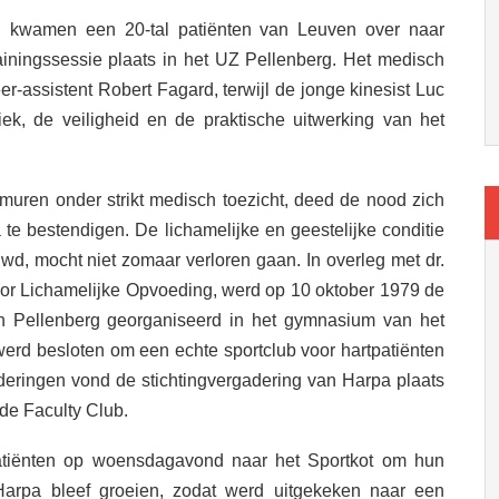
 kwamen een 20-tal patiënten van Leuven over naar
ainingssessie plaats in het UZ Pellenberg. Het medisch
-assistent Robert Fagard, terwijl de jonge kinesist Luc
ek, de veiligheid en de praktische uitwerking van het
smuren onder strikt medisch toezicht, deed de nood zich
 te bestendigen. De lichamelijke en geestelijke conditie
, mocht niet zomaar verloren gaan. In overleg met dr.
oor Lichamelijke Opvoeding, werd op 10 oktober 1979 de
e in Pellenberg georganiseerd in het gymnasium van het
r werd besloten om een echte sportclub voor hartpatiënten
deringen vond de stichtingvergadering van Harpa plaats
de Faculty Club.
patiënten op woensdagavond naar het Sportkot om hun
Harpa bleef groeien, zodat werd uitgekeken naar een