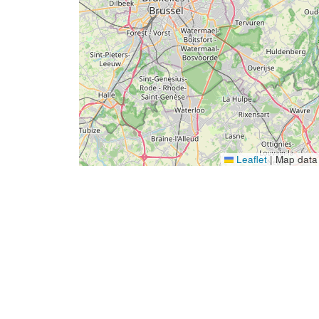
Leaflet
|
Map data