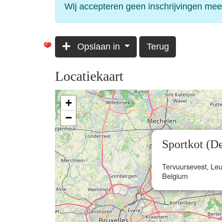
Wij accepteren geen inschrijvingen mee
Opslaan in
Terug
Locatiekaart
+
−
Sportkot (D
Tervuursevest, Le
Belgium