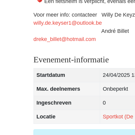
Een fietshelm is verplicht, evenals e
Voor meer info: contacteer Willy De Keyz
willy.de.keyser1@outlook.be
André Billet tel: 0498 
dreke_billet@hotmail.com
Evenement-informatie
Startdatum
24/04/2025
1
Max. deelnemers
Onbeperkt
Ingeschreven
0
Locatie
Sportkot (De