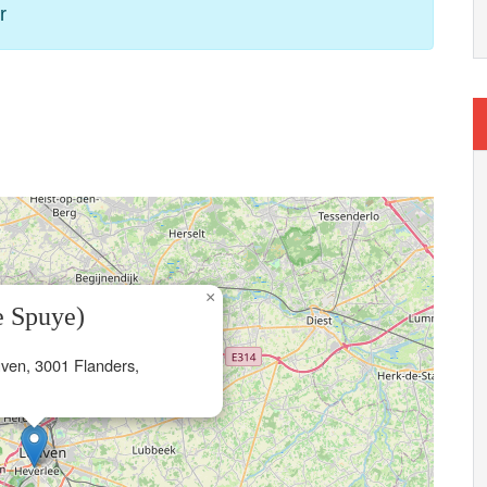
r
×
e Spuye)
uven, 3001 Flanders,