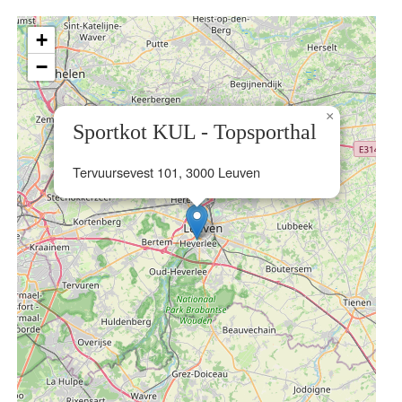
+
−
×
Sportkot KUL - Topsporthal
Tervuursevest 101, 3000 Leuven