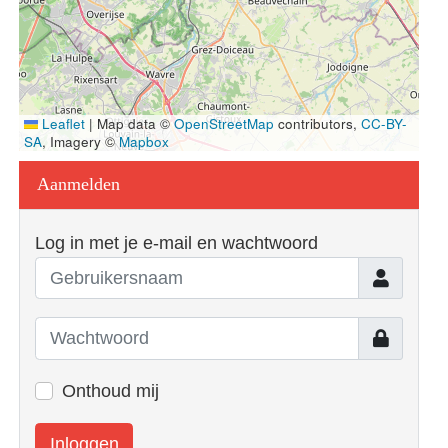
Leaflet
|
Map data ©
OpenStreetMap
contributors,
CC-BY-
SA
, Imagery ©
Mapbox
Aanmelden
Log in met je e-mail en wachtwoord
Gebruiker
Toon
Onthoud mij
Inloggen