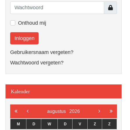
Toon
Onthoud mij
Inloggen
Gebruikersnaam vergeten?
Wachtwoord vergeten?
Kalender
augustus
2026
M
D
W
D
V
Z
Z