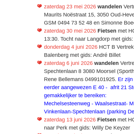
zaterdag 23 mei 2026
wandelen
Vert
Maurits Noëstraat 15, 3050 Oud-Heve
GSM 0494 73 52 48 en Simonne Boec
zaterdag 30 mei 2026
Fietsen
met HC
13:30. Tocht naar Langdorp met gids:
donderdag 4 juni 2026
HCT B Vertrek
Balenberg met gids: André Billet
zaterdag 6 juni 2026
wandelen
Vertr
Spechtenlaan 8 3080 Moorsel (Sporth
Rene Bellemans 0499101925.
Er zij
eerder aangewezen E 40 - afrit 21 St
gemakkelijker te bereiken:
Mechelsesteenweg - Waalsestraat- M
Vinkenlaan-Spechtenlaan (parking D
zaterdag 13 juni 2026
Fietsen
met HC
naar Perk met gids: Willy De Keyzer