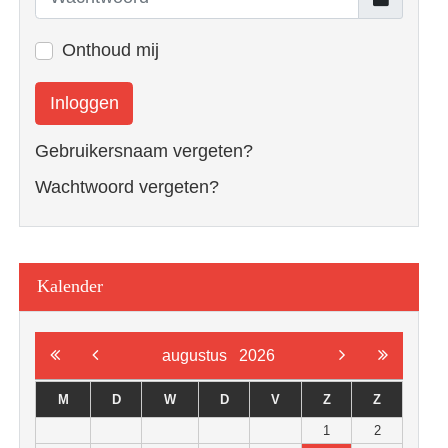
Onthoud mij
Inloggen
Gebruikersnaam vergeten?
Wachtwoord vergeten?
Kalender
augustus
2026
M
D
W
D
V
Z
Z
1
2