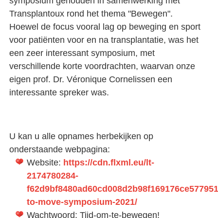
symposium gehouden in samenwerking met
Transplantoux rond het thema "Bewegen".
Hoewel de focus vooral lag op beweging en sport
voor patiënten voor en na transplantatie, was het
een zeer interessant symposium, met
verschillende korte voordrachten, waarvan onze
eigen prof. Dr. Véronique Cornelissen een
interessante spreker was.
U kan u alle opnames herbekijken op
onderstaande webpagina:
Website:
https://cdn.flxml.eu/lt-
2174780284-
f62d9bf8480ad60cd008d2b98f169176ce577951
to-move-symposium-2021/
Wachtwoord: Tijd-om-te-bewegen!