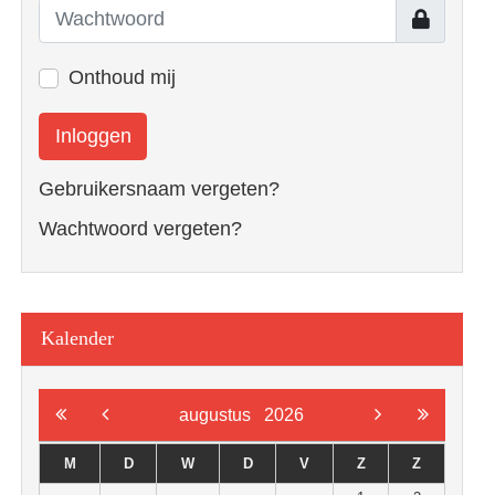
Toon
Onthoud mij
Inloggen
Gebruikersnaam vergeten?
Wachtwoord vergeten?
Kalender
augustus
2026
M
D
W
D
V
Z
Z